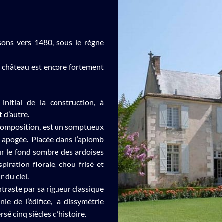
nsons vers 1480, sous le règne
du château est encore fortement
 initial de la construction, à
 d’autre.
 composition, est un somptueux
 apogée. Placée dans l’aplomb
ur le fond sombre des ardoises
piration florale, chou frisé et
r du ciel.
ntraste par sa rigueur classique
ie de l’édifice, la dissymétrie
sé cinq siècles d’histoire.