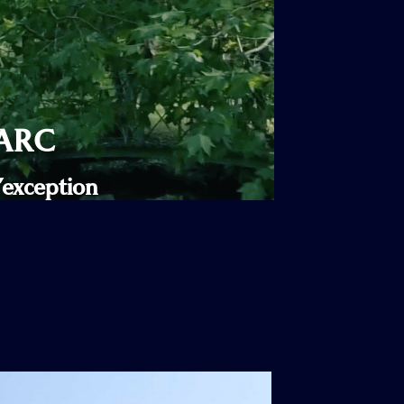
PARC
’exception