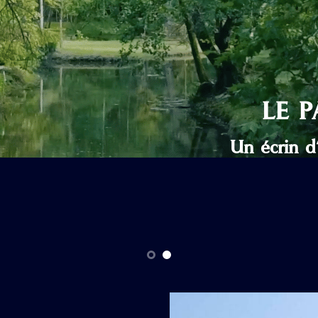
LE 
Un écrin d