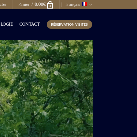
cter
Panier /
0.00
€
Français
0
LOGIE
CONTACT
RÉSERVATION VISITES