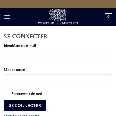
Passer
au
contenu
0
SE CONNECTER
Obligatoire
Identifiant ou e-mail
*
Obligatoire
Mot de passe
*
Se souvenir de moi
SE CONNECTER
Mot de passe perdu ?