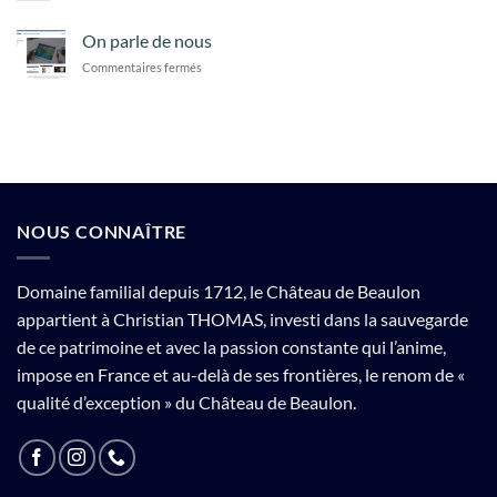
On parle de nous
sur
Commentaires fermés
On
parle
de
nous
NOUS CONNAÎTRE
Domaine familial depuis 1712, le Château de Beaulon
appartient à Christian THOMAS, investi dans la sauvegarde
de ce patrimoine et avec la passion constante qui l’anime,
impose en France et au-delà de ses frontières, le renom de «
qualité d’exception » du Château de Beaulon.