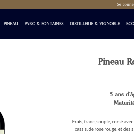
Se conne
PINEAU
PARC & FONTAINES
DISTILLERIE & VIGNOBLE
ECO
Pineau R
5 ans d’â
Maturit
Frais, franc, souple, corsé avec
cassis, de rose rouge, et des 