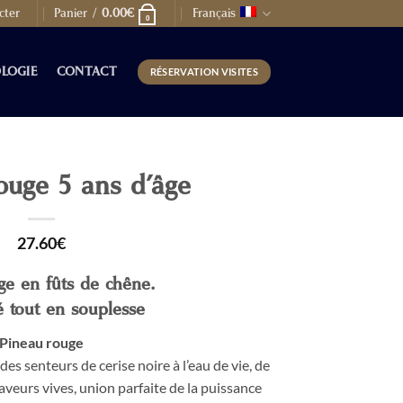
cter
Panier /
0.00
€
Français
0
LOGIE
CONTACT
RÉSERVATION VISITES
ouge 5 ans d’âge
27.60
€
ge en fûts de chêne.
é tout en souplesse
Pineau rouge
 des senteurs de cerise noire à l’eau de vie, de
saveurs vives, union parfaite de la puissance