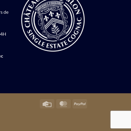
rs de
14H
ec
Credit
MasterCard
PayPal
Card