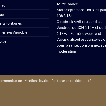
Toute l’année.
nac
Mai à Septembre : Tous les jou
eau
10h à 18h.
Octobre à Avril : du Lundi au
s & Fontaines
Vendredi de 10H à 12H et de 
illerie & Vignoble
à 17H. – Fermé le week-end
L’abus d’alcool est dangereux
ogie
pour la santé, consommez av
modération
Communication
|
Mentions légales
|
Politique de confidentialité