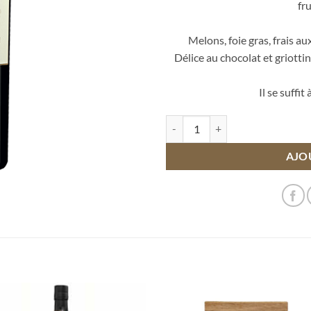
fr
Melons, foie gras, frais au
Délice au chocolat et griottin
Il se suffit
quantité de Pineau Rouge 5 ans d'
AJO