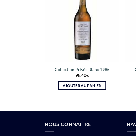
c 5 ans d’âge
Collection Privée Blanc 1985
.60
€
98.40
€
 AU PANIER
AJOUTER AU PANIER
NOUS CONNAÎTRE
NA